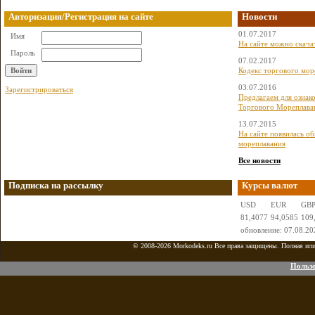
Авторизация/Регистрация на сайте
Новости
01.07.2017
Имя
На сайте можно скача
Пароль
07.02.2017
Кодекс торгового мор
03.07.2016
Зарегистрироваться
Предлагаем для ознак
Торгового Мореплава
13.07.2015
На сайте появилась о
мореплавания
Все новости
Подписка на рассылку
Курсы валют
USD
EUR
GB
81,4077
94,0585
109
обновление: 07.08.20
© 2008-2026 Morkodeks.ru Все права защищены. Полная или ч
Пользо