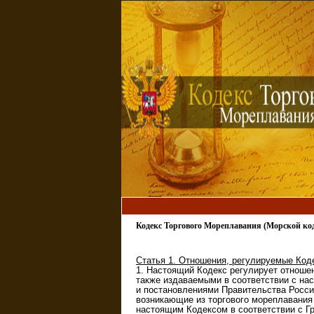
Кодекс Торгового Мореплавания (Морской 
Статья 1. Отношения, регулируемые Код
1. Настоящий Кодекс регулирует отноше
также издаваемыми в соответствии с на
и постановлениями Правительства Росси
возникающие из торгового мореплавания
настоящим Кодексом в соответствии с 