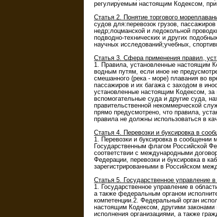
регулируемым настоящим Кодексом, при
Статья 2. Понятие торгового мореплава
судов для:перевозок грузов, пассажиров
недр;лоцманской и ледокольной проводк
подводно-технических и других подобных
научных исследований;учебных, спортив
Статья 3. Сфера применения правил, у
1. Правила, установленные настоящим Ко
водным путям, если иное не предусмотр
смешанного (река - море) плавания во в
пассажиров и их багажа с заходом в ино
установленные настоящим Кодексом, за 
вспомогательные суда и другие суда, н
правительственной некоммерческой служ
прямо предусмотрено, что правила, уста
правила не должны использоваться в кач
Статья 4. Перевозки и буксировка в со
1. Перевозки и буксировка в сообщении
Государственным флагом Российской Фед
соответствии с международными договор
Федерации, перевозки и буксировка в к
зарегистрированными в Российском меж
Статья 5. Государственное управление в
1. Государственное управление в облас
а также федеральным органом исполните
компетенции.2. Федеральный орган испо
настоящим Кодексом, другими законами 
исполнения организациями, а также гра