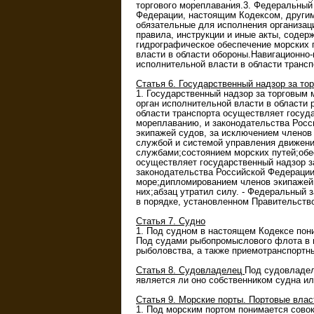
торгового мореплавания.3. Федеральный
Федерации, настоящим Кодексом, другим
обязательные для исполнения организац
правила, инструкции и иные акты, соде
гидрографическое обеспечение морских 
власти в области обороны.Навигационно
исполнительной власти в области трансп
Статья 6. Государственный надзор за т
1. Государственный надзор за торговым
орган исполнительной власти в области 
области транспорта осуществляет госуд
мореплаванию, и законодательства Росс
экипажей судов, за исключением членов
службой и системой управления движени
службами;состоянием морских путей;обе
осуществляет государственный надзор з
законодательства Российской Федерации
море;дипломированием членов экипажей 
них;абзац утратил силу. - Федеральный 
в порядке, установленном Правительств
Статья 7. Судно
1. Под судном в настоящем Кодексе пон
Под судами рыбопромыслового флота в
рыболовства, а также приемотранспортны
Статья 8. Судовладелец
Под судовладел
является ли оно собственником судна ил
Статья 9. Морские порты. Портовые влас
1. Под морским портом понимается сово