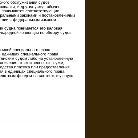
сного обслуживания судов
евалки, и других услуг, обычно
ми понимаются соответствующие
еральными законами и постановлениями
ствии с федеральным законом.
ью судна понимается его валовая
ународной конвенции по обмеру судов
диницей специального права
 единицах специального права
тейским судом либо на установленную
аничения ответственности - сумм,
зводства платежа или предоставления
ля в единицах специального права
валютным фондом на соответствующую