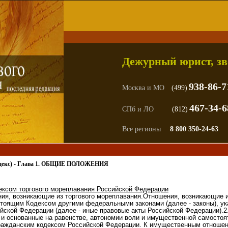
Дежурный юрист, зв
938-86-7
Москва и МО
(499)
467-34-6
СПб и ЛО
(812)
Все регионы
8 800 350-24-63
кодекс) - Глава 1. ОБЩИЕ ПОЛОЖЕНИЯ
ексом торгового мореплавания Российской Федерации
ния, возникающие из торгового мореплавания.Отношения, возникающие и
стоящим Кодексом другими федеральными законами (далее - законы), у
йской Федерации (далее - иные правовые акты Российской Федерации).
 и основанные на равенстве, автономии воли и имущественной самостоя
Гражданским кодексом Российской Федерации. К имущественным отношен