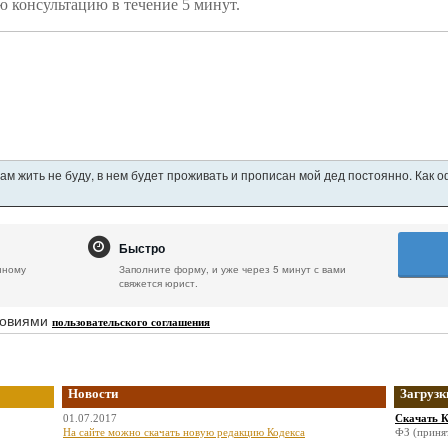
ю консультацию в течение 5 минут.
ам жить не буду, в нем будет проживать и прописан мой дед постоянно. Как 
Быстро
нному
Заполните форму, и уже через 5 минут с вами
свяжется юрист.
ловиями
пользовательского соглашения
Новости
Загрузк
01.07.2017
Скачать К
На сайте можно скачать новую редакцию Кодекса
ФЗ (принят