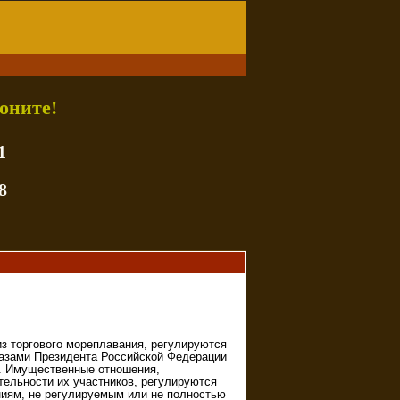
оните!
1
8
з торгового мореплавания, регулируются
казами Президента Российской Федерации
2. Имущественные отношения,
тельности их участников, регулируются
иям, не регулируемым или не полностью