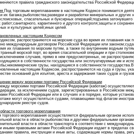
меняются правила гражданского законодательства Российской Федерац
ния
Под торговым мореплаванием в настоящем Кодексе понимается деяте
 и их багажа;рыболовства;разведки и разработки минеральных и других 
и;поисковых, спасательных и буксирных операций;подъема затонувшего 
 работ;санитарного, карантинного и другого контроля;защиты и сохране
ных и культурных целей;иных целей.
становленных настоящим Кодексом
дексом, распространяются на:морские суда во время их плавания как п
ено международным договором Российской Федерации или законом;суда 
ремя их плавания по морским путям, а также по внутренним водным путя
странный морской порт, во время спасательной операции и при столкнов
исключением случаев, прямо в нем предусмотренных, не распространяют
аходящиеся в собственности государства или эксплуатируемые им и исп
бы;некоммерческие грузы, находящиеся в собственности государства.
новленные настоящим Кодексом, распространяются на суда и грузы, ука
естве оснований для изъятия, ареста и задержания таких судов и грузов
общении между морскими портами Российской Федерации
 между морскими портами Российской Федерации (каботаж) осуществля
ерации, за исключением судов, зарегистрированных в Российском меж
ами Российской Федерации или в случаях и в порядке, которые устано
аботаже могут осуществляться судами, плавающими под флагом иностран
дународном реестре судов.
 области торгового мореплавания
ти торгового мореплавания осуществляется федеральным органом исполн
льной власти в области рыболовства и другими федеральными органам
лнительной власти в области транспорта в соответствии с международн
и иными правовыми актами Российской Федерации издает в пределах св
жданами правила, инструкции и иные акты, содержащие нормы права, ре