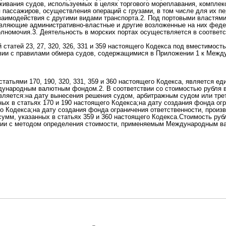
живания судов, используемых в целях торгового мореплавания, комплек
ассажиров, осуществления операций с грузами, в том числе для их пер
взаимодействия с другими видами транспорта.2. Под портовыми властя
твляющие административно-властные и другие возложенные на них фед
лномочия.3. Деятельность в морских портах осуществляется в соответ
 статей 23, 27, 320, 326, 331 и 359 настоящего Кодекса под вместимост
вии с правилами обмера судов, содержащимися в Приложении 1 к Межд
татьями 170, 190, 320, 331, 359 и 360 настоящего Кодекса, является е
дународным валютным фондом.2. В соответствии со стоимостью рубля в
вляется:на дату вынесения решения судом, арбитражным судом или тре
ных в статьях 170 и 190 настоящего Кодекса;на дату создания фонда огр
го Кодекса;на дату создания фонда ограничения ответственности, прои
 сумм, указанных в статьях 359 и 360 настоящего Кодекса.Стоимость руб
твии с методом определения стоимости, применяемым Международным 
ежурному юристу,