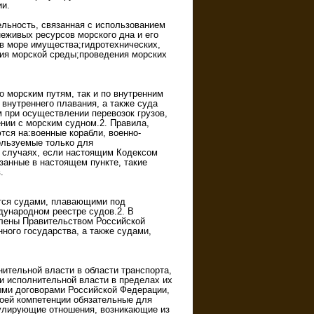
ии.
льность, связанная с использованием
неживых ресурсов морского дна и его
в море имущества;гидротехнических,
ния морской среды;проведения морских
о морским путям, так и по внутренним
внутреннего плавания, а также суда
м при осуществлении перевозок грузов,
ении с морским судном.2. Правила,
ся на:военные корабли, военно-
ользуемые только для
В случаях, если настоящим Кодексом
занные в настоящем пункте, такие
.
ются судами, плавающими под
дународном реестре судов.2. В
влены Правительством Российской
ного государства, а также судами,
ительной власти в области транспорта,
и исполнительной власти в пределах их
ыми договорами Российской Федерации,
оей компетенции обязательные для
гулирующие отношения, возникающие из