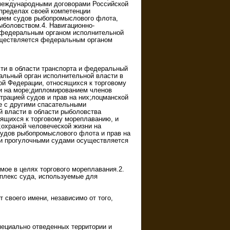
с международными договорами Российской
пределах своей компетенции
анием судов рыбопромыслового флота,
ыболовством.4. Навигационно-
я федеральным органом исполнительной
существляется федеральным органом
ти в области транспорта и федеральный
ральный орган исполнительной власти в
ой Федерации, относящихся к торговому
и на море;дипломированием членов
трацией судов и прав на них;лоцманской
е с другими спасательными
 власти в области рыболовства
ящихся к торговому мореплаванию, и
охраной человеческой жизни на
судов рыбопромыслового флота и прав на
и и прогулочными судами осуществляется
ое в целях торгового мореплавания.2.
лекс суда, используемые для
своего имени, независимо от того,
пециально отведенных территории и