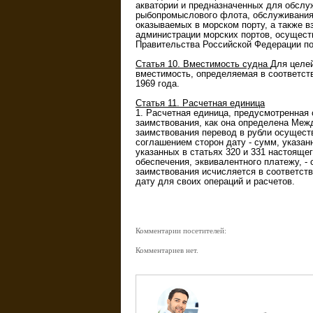
акватории и предназначенных для обслу
рыбопромыслового флота, обслуживания п
оказываемых в морском порту, а также 
администрации морских портов, осущес
Правительства Российской Федерации по
Статья 10. Вместимость судна
Для целей
вместимость, определяемая в соответст
1969 года.
Статья 11. Расчетная единица
1. Расчетная единица, предусмотренная с
заимствования, как она определена Меж
заимствования перевод в рубли осущест
соглашением сторон дату - сумм, указан
указанных в статьях 320 и 331 настояще
обеспечения, эквивалентного платежу, -
заимствования исчисляется в соответс
дату для своих операций и расчетов.
Комментарии посетителей:
Комментариев нет.
Задайте вопрос д