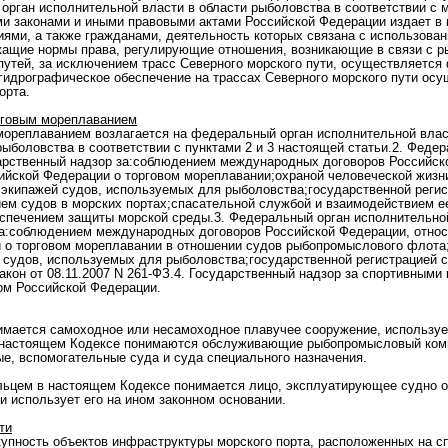
 орган исполнительной власти в области рыболовства в соответствии 
и законами и иными правовыми актами Российской Федерации издает в 
иями, а также гражданами, деятельность которых связана с использов
ржащие нормы права, регулирующие отношения, возникающие в связи с р
путей, за исключением трасс Северного морского пути, осуществляетс
-гидрографическое обеспечение на трассах Северного морского пути о
орта.
орговым мореплаванием
 мореплаванием возлагается на федеральный орган исполнительной влас
рыболовства в соответствии с пунктами 2 и 3 настоящей статьи.2. Феде
арственный надзор за:соблюдением международных договоров Российск
ийской Федерации о торговом мореплавании;охраной человеческой жизн
 экипажей судов, используемых для рыболовства;государственной регис
ем судов в морских портах;спасательной службой и взаимодействием е
спечением защиты морской среды.3. Федеральный орган исполнительной
а:соблюдением международных договоров Российской Федерации, относ
 о торговом мореплавании в отношении судов рыбопромыслового флота;
судов, используемых для рыболовства;государственной регистрацией 
закон от 08.11.2007 N 261-ФЗ.4. Государственный надзор за спортивным
ом Российской Федерации.
имается самоходное или несамоходное плавучее сооружение, используем
 настоящем Кодексе понимаются обслуживающие рыбопромысловый комп
е, вспомогательные суда и суда специального назначения.
ьцем в настоящем Кодексе понимается лицо, эксплуатирующее судно от 
и использует его на ином законном основании.
ти
купность объектов инфраструктуры морского порта, расположенных на с