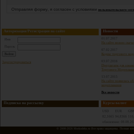
Отправляя форму, я согласен с условиями
пользовательского сог
Авторизация/Регистрация на сайте
Новости
01.07.2017
Имя
На сайте можно скача
Пароль
07.02.2017
Кодекс торгового мор
03.07.2016
Зарегистрироваться
Предлагаем для ознак
Торгового Мореплава
13.07.2015
На сайте появилась о
мореплавания
Все новости
Подписка на рассылку
Курсы валют
USD
EUR
GB
82,1665
94,8366
110
обновление: 08.08.20
© 2008-2026 Morkodeks.ru Все права защищены. Полная или ч