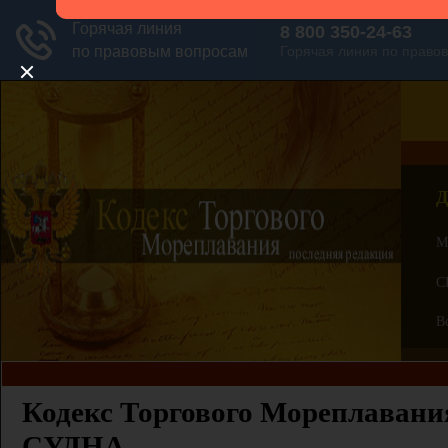
Д
М
С
В
Кодекс Торгового Мореплавания
СУДНА