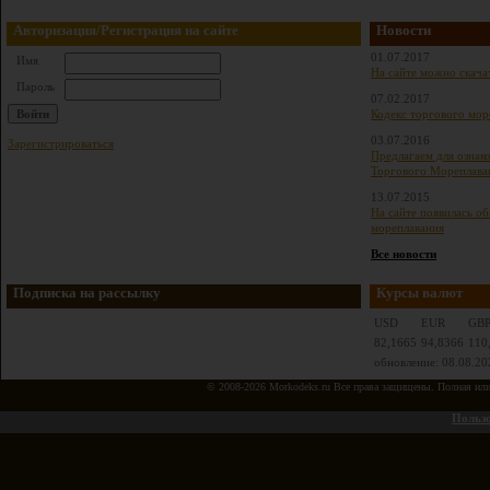
Авторизация/Регистрация на сайте
Новости
01.07.2017
Имя
На сайте можно скача
Пароль
07.02.2017
Кодекс торгового мор
03.07.2016
Зарегистрироваться
Предлагаем для ознак
Торгового Мореплава
13.07.2015
На сайте появилась о
мореплавания
Все новости
Подписка на рассылку
Курсы валют
USD
EUR
GB
82,1665
94,8366
110
обновление: 08.08.20
© 2008-2026 Morkodeks.ru Все права защищены. Полная или ч
Пользо