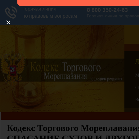
Д
М
С
В
Кодекс Торгового Мореплавания
СПАСАНИЕ СУДОВ И ДРУГ