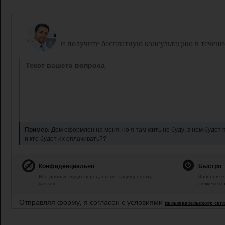
Задайте вопрос дежурному юристу,
и получите бесплатную консультацию в течени
Пример:
Дом оформлен на меня, но я там жить не буду, в нем будет
и кто будет их оплачивать??
Конфиденциально
Быстро
Все данные будут переданы по защищенному
Заполните 
каналу.
свяжется ю
Отправляя форму, я согласен с условиями
пользовательского сог